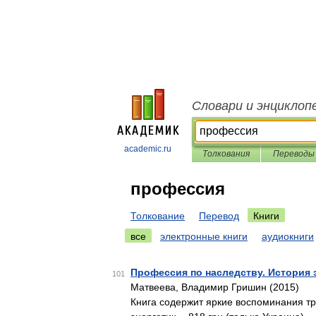
Словари и энциклоп
academic.ru
Толкования
Переводы
профессия
Толкование
Перевод
Книги
все
электронные книги
аудиокниги
Профессия по наследству. История 
101
Матвеева, Владимир Гришин (2015)
Книга содержит яркие воспоминания тр