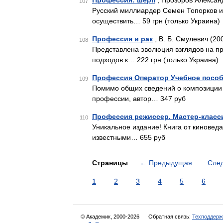
Профессия: шерп
, Прозоров Алексан
107
Русский миллиардер Семен Топорков и
осуществить… 59 грн (только Украина)
Профессия и рак
, В. Б. Смулевич (20
108
Представлена эволюция взглядов на п
подходов к… 222 грн (только Украина)
Профессия Оператор Учебное посо
109
Помимо общих сведений о композиции 
профессии, автор… 347 руб
Профессия режиссер. Мастер-класс
110
Уникальное издание! Книга от киноведа
известными… 655 руб
Страницы
←
Предыдущая
Сле
1
2
3
4
5
6
© Академик, 2000-2026
Обратная связь:
Техподдерж